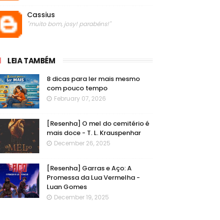
Cassius
"muito bom, josy! parabéns!"
LEIA TAMBÉM
8 dicas para ler mais mesmo
com pouco tempo
February 07, 2026
[Resenha] O mel do cemitério é
mais doce - T. L. Krauspenhar
December 26, 2025
[Resenha] Garras e Aço: A
Promessa da Lua Vermelha -
Luan Gomes
December 19, 2025