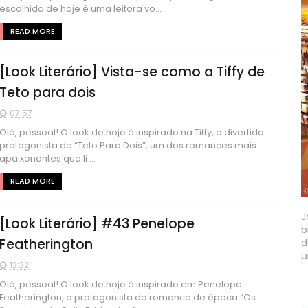
escolhida de hoje é uma leitora vo...
READ MORE
[Look Literário] Vista-se como a Tiffy de
Teto para dois
07:57
Olá, pessoal! O look de hoje é inspirado na Tiffy, a divertida
protagonista de “Teto Para Dois”, um dos romances mais
apaixonantes que li ...
READ MORE
J
[Look Literário] #43 Penelope
b
Featherington
d
u
13:32
Olá, pessoal! O look de hoje é inspirado em Penelope
Featherington, a protagonista do romance de época “Os