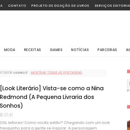
SA
CONTATO
PROJETO DE DOAÇÃO DE LIVROS
SERVIÇOS EDITORIA
MODA
RECEITAS
GAMES
NOTÍCIAS
PARCERIAS
A
ARCADOR
LOOKLIT
.
MOSTRAR TODAS AS POSTAGENS
[Look Literário] Vista-se como a Nina
P
Redmond (A Pequena Livraria dos
Sonhos)
07:41
Olá, leitores! Como vocês estão? Chegando com um look
fresquinho para a gente se inspirar. A personagem