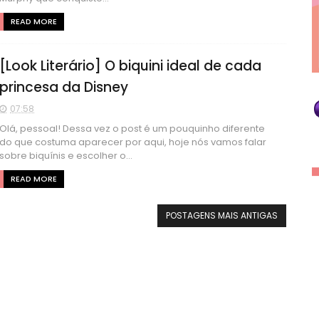
READ MORE
[Look Literário] O biquini ideal de cada
princesa da Disney
07:58
Olá, pessoal! Dessa vez o post é um pouquinho diferente
do que costuma aparecer por aqui, hoje nós vamos falar
sobre biquínis e escolher o...
READ MORE
POSTAGENS MAIS ANTIGAS