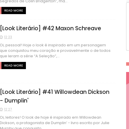
Segredos de Colin Bridgerton”, ma...
READ MORE
[Look Literário] #42 Maxon Schreave
12:23
Oi, pessoal! Hoje o look é inspirado em um personagem
que conquistou meu coração e provavelmente o de todos
que leram a série “A Seleção”,...
READ MORE
[Look Literário] #41 Willowdean Dickson
- Dumplin'
12:27
Oi, leitores! O look de hoje é inspirado em Willowdean
Dickson, a protagonista de Dumplin’ - livro escrito por Julie
Murphy que conquisto...