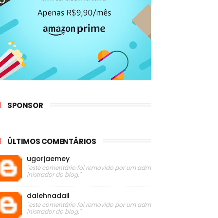
SPONSOR
ÚLTIMOS COMENTÁRIOS
ugorjaemey
"este comentário foi removido por um adm
inistrador do blog."
dalehnadail
"este comentário foi removido por um adm
inistrador do blog."