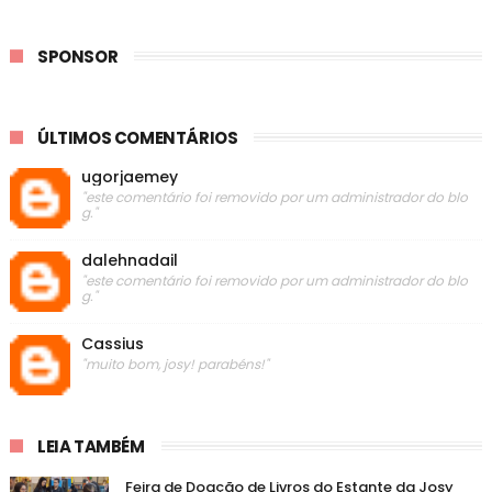
SPONSOR
ÚLTIMOS COMENTÁRIOS
ugorjaemey
"este comentário foi removido por um administrador do blo
g."
dalehnadail
"este comentário foi removido por um administrador do blo
g."
Cassius
"muito bom, josy! parabéns!"
LEIA TAMBÉM
Feira de Doação de Livros do Estante da Josy