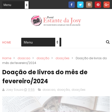
HOME
Home
>
doacao
>
doação
>
doações
>
Doação de livros do
mês de fevereiro/2024
Doação de livros do mês de
fevereiro/2024
Josy Souza
11:55
doacao
,
doação
,
doações