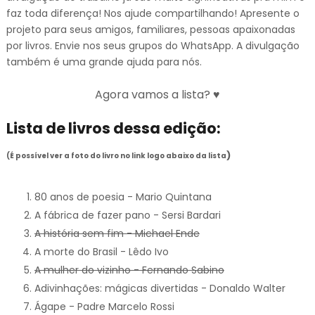
faz toda diferença! Nos ajude compartilhando! Apresente o
projeto para seus amigos, familiares, pessoas apaixonadas
por livros. Envie nos seus grupos do WhatsApp. A divulgação
também é uma grande ajuda para nós.
Agora vamos a lista? ♥
Lista de livros dessa edição:
)
(É possível ver a foto do livro no link logo abaixo da lista
80 anos de poesia - Mario Quintana
A fábrica de fazer pano - Sersi Bardari
A história sem fim - Michael Ende
A morte do Brasil - Lêdo Ivo
A mulher do vizinho - Fernando Sabino
Adivinhações: mágicas divertidas - Donaldo Walter
Ágape - Padre Marcelo Rossi