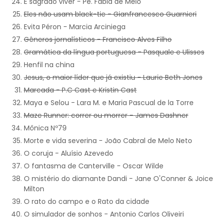
É sagrado viver - Pe. Fábia de Melo
Eles não usam black-tie - Gianfrancesco Guarnieri
Evita Péron - Marcia Arciniega
Gêneros jornalísticos - Francisco Alves Filho
Gramática da língua portuguesa - Pasquale e Ulisses
Henfil na china
Jesus, o maior líder que já existiu - Laurie Beth Jones
Marcada - P.C Cast e Kristin Cast
Maya e Selou - Lara M. e Maria Pascual de la Torre
Maze Runner: correr ou morrer - James Dashner
Mônica Nº79
Morte e vida severina - João Cabral de Melo Neto
O coruja - Aluísio Azevedo
O fantasma de Canterville - Oscar Wilde
O mistério do diamante Dandi - Jane O'Conner & Joice
Milton
O rato do campo e o Rato da cidade
O simulador de sonhos - Antonio Carlos Oliveiri