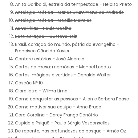
Anita Garibaldi, estrela da tempestade - Heloisa Prieto
Antologia Poética - Carlos Drummond de Andrade
Antologia Poética - Cecília Meireles
As valkírias - Paulo Coelho
Bate coração - Gustavo Reiz
Brasil, coração do mundo, pátria do evangelho -
Francisco Cândido Xavier
Cantare estórias - José Alaercio
Cartas na mesa: memórias - Manoel Lobato
Cartas: mágicas divertidas - Donaldo Walter
Cascão Nº 10
Clara letra - Wilma Lima
Como conquistar as pessoas - Allan e Barbara Pease
Como motivar sua equipe - Anne Bruce
Cora Coralina - Darcy França Denófrio
Cupido e Psiquê - Paulo Sérgio Vasconsellos
De repente, nas profundezas do bosque - Amós Oz