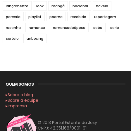
lançamento
look
mangá
nacional
novela
parceria
playlist
poema
recebido
reportagem
resenha
romance
romancedeépoca
sebo
serie
sorteio
unboxing
QUEM SOMOS
▸Sobre o blog
▸Sobre a equipe
▸Imprensa
© 2013 Portal Estante da Josy
CNPJ: 42.351.168/0001-91