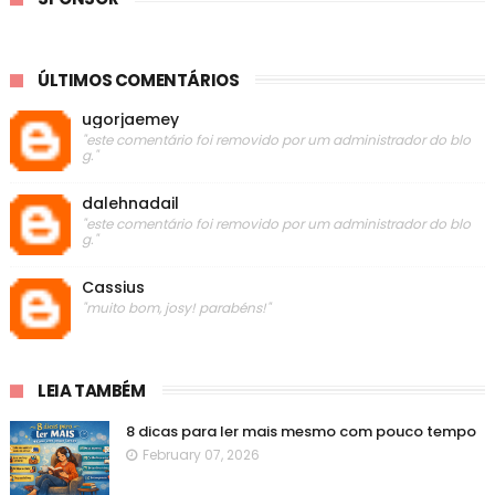
ÚLTIMOS COMENTÁRIOS
ugorjaemey
"este comentário foi removido por um administrador do blo
g."
dalehnadail
"este comentário foi removido por um administrador do blo
g."
Cassius
"muito bom, josy! parabéns!"
LEIA TAMBÉM
8 dicas para ler mais mesmo com pouco tempo
February 07, 2026