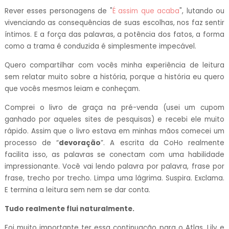
Rever esses personagens de "
É assim que acaba
", lutando ou
vivenciando as consequências de suas escolhas, nos faz sentir
íntimos. E a força das palavras, a potência dos fatos, a forma
como a trama é conduzida é simplesmente impecável.
Quero compartilhar com vocês minha experiência de leitura
sem relatar muito sobre a história, porque a história eu quero
que vocês mesmos leiam e conheçam.
Comprei o livro de graça na pré-venda (usei um cupom
ganhado por aqueles sites de pesquisas) e recebi ele muito
rápido. Assim que o livro estava em minhas mãos comecei um
processo de “
devoração
”. A escrita da CoHo realmente
facilita isso, as palavras se conectam com uma habilidade
impressionante. Você vai lendo palavra por palavra, frase por
frase, trecho por trecho. Limpa uma lágrima. Suspira. Exclama.
E termina a leitura sem nem se dar conta.
Tudo realmente flui naturalmente.
Foi muito importante ter essa continuação para o Atlas, Lily e