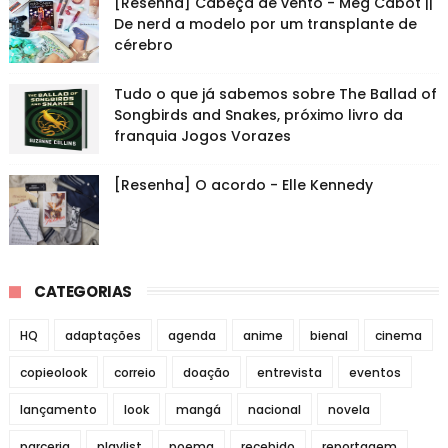
[Resenha] Cabeça de vento - Meg Cabot ||
De nerd a modelo por um transplante de
cérebro
Tudo o que já sabemos sobre The Ballad of
Songbirds and Snakes, próximo livro da
franquia Jogos Vorazes
[Resenha] O acordo - Elle Kennedy
CATEGORIAS
HQ
adaptações
agenda
anime
bienal
cinema
copieolook
correio
doação
entrevista
eventos
lançamento
look
mangá
nacional
novela
parceria
playlist
poema
recebido
reportagem