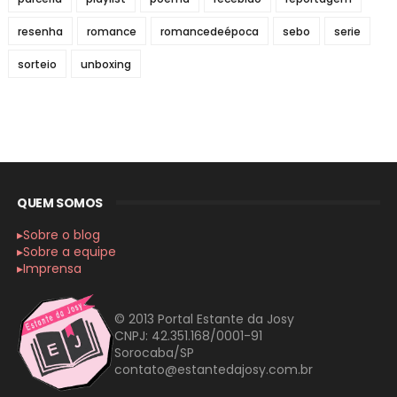
resenha
romance
romancedeépoca
sebo
serie
sorteio
unboxing
QUEM SOMOS
▸Sobre o blog
▸Sobre a equipe
▸Imprensa
© 2013 Portal Estante da Josy
CNPJ: 42.351.168/0001-91
Sorocaba/SP
contato@estantedajosy.com.br