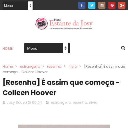
HOME
Home
>
estrangeiro
>
resenha
>
rlivro
>
[Resenha] É assim que
começa - Colleen Hoover
[Resenha] É assim que começa -
Colleen Hoover
Josy Souza
06:04
estrangeiro
,
resenha
,
rlivro