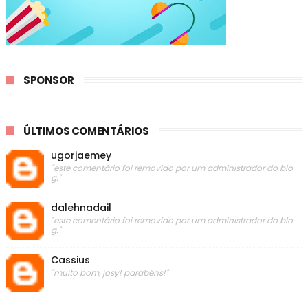
SPONSOR
ÚLTIMOS COMENTÁRIOS
ugorjaemey
"este comentário foi removido por um administrador do blo
g."
dalehnadail
"este comentário foi removido por um administrador do blo
g."
Cassius
"muito bom, josy! parabéns!"