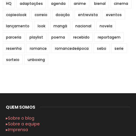
HQ
adaptações
agenda
anime
bienal
cinema
copieolook
correio
doação
entrevista
eventos
lançamento
look
mangá
nacional
novela
parceria
playlist
poema
recebido
reportagem
resenha
romance
romancedeépoca
sebo
serie
sorteio
unboxing
QUEM SOMOS
▸Sobre o blog
▸Sobre a equipe
▸Imprensa