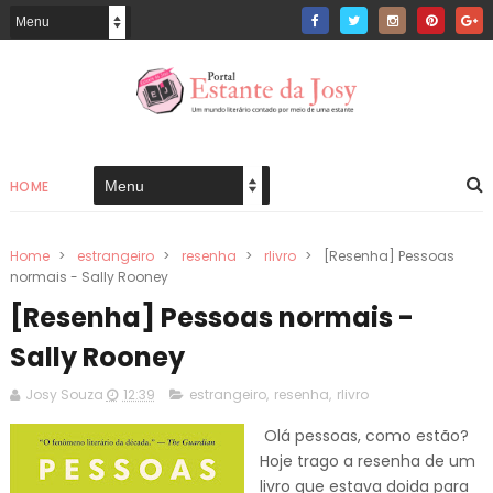
HOME
Home
>
estrangeiro
>
resenha
>
rlivro
>
[Resenha] Pessoas
normais - Sally Rooney
[Resenha] Pessoas normais -
Sally Rooney
Josy Souza
12:39
estrangeiro
,
resenha
,
rlivro
Olá pessoas, como estão?
Hoje trago a resenha de um
livro que estava doida para