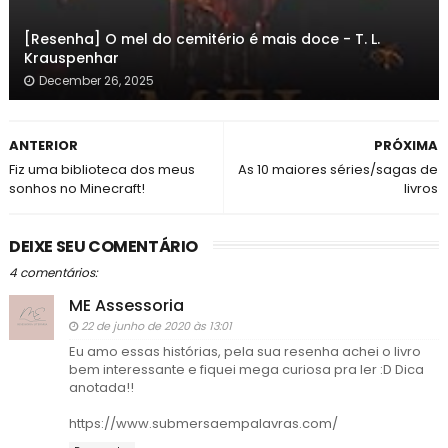
[Resenha] O mel do cemitério é mais doce - T. L.
Krauspenhar
December 26, 2025
ANTERIOR
PRÓXIMA
Fiz uma biblioteca dos meus
As 10 maiores séries/sagas de
sonhos no Minecraft!
livros
DEIXE SEU COMENTÁRIO
4 comentários:
ME Assessoria
22 de junho de 2020 às 13:01
Eu amo essas histórias, pela sua resenha achei o livro
bem interessante e fiquei mega curiosa pra ler :D Dica
anotada!!
https://www.submersaempalavras.com/