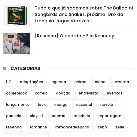
Tudo o que já sabemos sobre The Ballad of
Songbirds and Snakes, próximo livro da
franquia Jogos Vorazes
[Resenha] O acordo - Elle Kennedy
CATEGORIAS
HQ
adaptações
agenda
anime
bienal
cinema
copieolook
correio
doação
entrevista
eventos
lançamento
look
mangá
nacional
novela
parceria
playlist
poema
recebido
reportagem
resenha
romance
romancedeépoca
sebo
serie