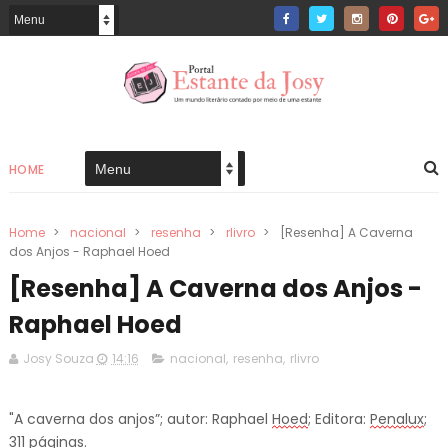
HOME
Home
>
nacional
>
resenha
>
rlivro
>
[Resenha] A Caverna
dos Anjos - Raphael Hoed
[Resenha] A Caverna dos Anjos -
Raphael Hoed
Josy Souza
14:16
nacional
,
resenha
,
rlivro
"A caverna dos anjos”; autor: Raphael
Hoed
; Editora:
Penalux
;
311 páginas.