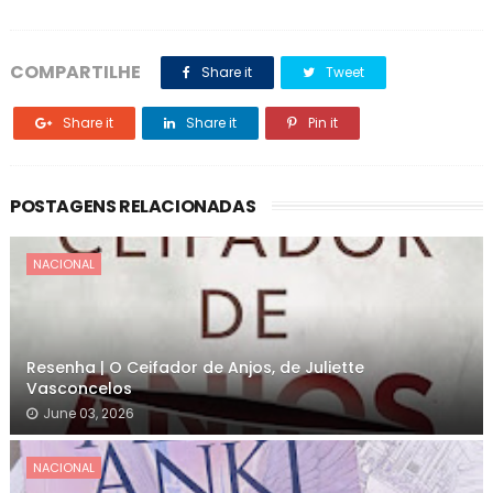
COMPARTILHE
Share it
Tweet
Share it
Share it
Pin it
POSTAGENS RELACIONADAS
NACIONAL
Resenha | O Ceifador de Anjos, de Juliette
Vasconcelos
June 03, 2026
NACIONAL