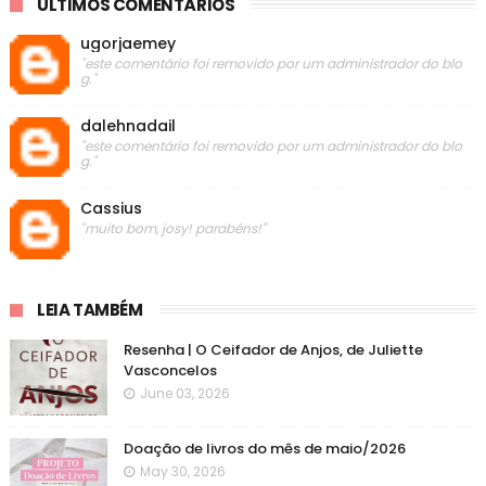
ÚLTIMOS COMENTÁRIOS
ugorjaemey
"este comentário foi removido por um administrador do blo
g."
dalehnadail
"este comentário foi removido por um administrador do blo
g."
Cassius
"muito bom, josy! parabéns!"
LEIA TAMBÉM
Resenha | O Ceifador de Anjos, de Juliette
Vasconcelos
June 03, 2026
Doação de livros do mês de maio/2026
May 30, 2026