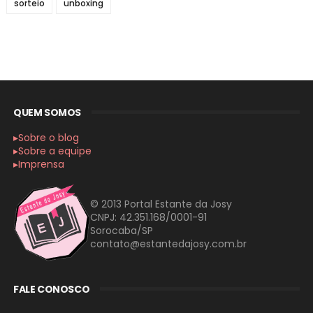
sorteio
unboxing
QUEM SOMOS
▸Sobre o blog
▸Sobre a equipe
▸Imprensa
© 2013 Portal Estante da Josy
CNPJ: 42.351.168/0001-91
Sorocaba/SP
contato@estantedajosy.com.br
FALE CONOSCO