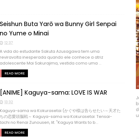
Seishun Buta Yarō wa Bunny Girl Senpai
no Yume o Minai
12:37
A vida do estudante Sakuta Azusagawa tem uma
reviravolta inesperada quando ele conhece a atriz
adolescente Mai Sakurajima, vestida como uma ...
READ MORE
[ANIME] Kaguya-sama: LOVE IS WAR
J
13:32
b
d
Kaguya-sama wa Kokurasetai (かぐや様は告らせたい～天才た
u
ちの恋愛頭脳戦～ Kaguya-sama wa Kokurasetai: Tensai-
tachi no Renai Zunousen, lit. "Kaguya Wants to b...
READ MORE