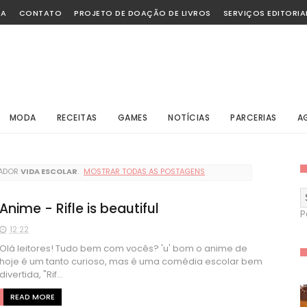
SA
CONTATO
PROJETO DE DOAÇÃO DE LIVROS
SERVIÇOS EDITORIA
MODA
RECEITAS
GAMES
NOTÍCIAS
PARCERIAS
A
CADOR
VIDA ESCOLAR
.
MOSTRAR TODAS AS POSTAGENS
Anime - Rifle is beautiful
P
12:22
Olá leitores! Tudo bem com vocês? 'u' bom o anime de
hoje é um tanto curioso, mas é uma comédia escolar bem
divertida, "Rif...
READ MORE