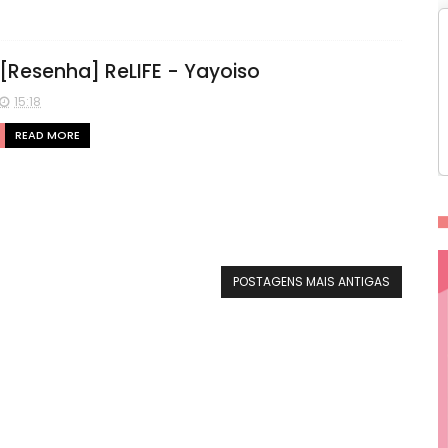
[Resenha] ReLIFE - Yayoiso
15:18
READ MORE
POSTAGENS MAIS ANTIGAS