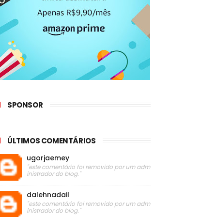
SPONSOR
ÚLTIMOS COMENTÁRIOS
ugorjaemey
"este comentário foi removido por um adm
inistrador do blog."
dalehnadail
"este comentário foi removido por um adm
inistrador do blog."