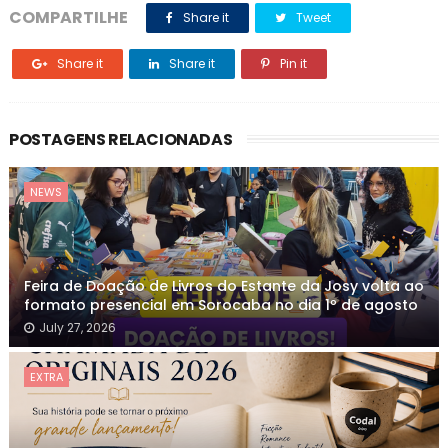
COMPARTILHE
Share it
Tweet
Share it
Share it
Pin it
POSTAGENS RELACIONADAS
NEWS
Feira de Doação de Livros do Estante da Josy volta ao
formato presencial em Sorocaba no dia 1º de agosto
July 27, 2026
EXTRA