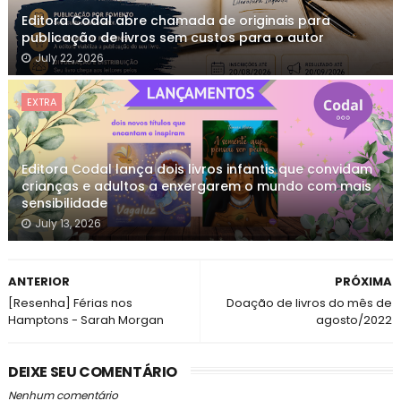
Editora Codal abre chamada de originais para
publicação de livros sem custos para o autor
July 22, 2026
EXTRA
Editora Codal lança dois livros infantis que convidam
crianças e adultos a enxergarem o mundo com mais
sensibilidade
July 13, 2026
ANTERIOR
PRÓXIMA
[Resenha] Férias nos
Doação de livros do mês de
Hamptons - Sarah Morgan
agosto/2022
DEIXE SEU COMENTÁRIO
Nenhum comentário