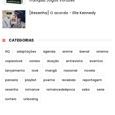
franquia Jogos Vorazes
[Resenha] O acordo - Elle Kennedy
CATEGORIAS
HQ
adaptações
agenda
anime
bienal
cinema
copieolook
correio
doação
entrevista
eventos
lançamento
look
mangá
nacional
novela
parceria
playlist
poema
recebido
reportagem
resenha
romance
romancedeépoca
sebo
serie
sorteio
unboxing