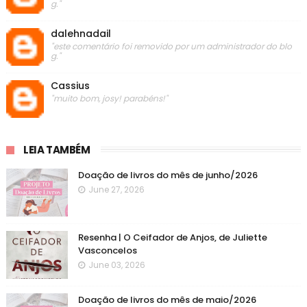
g."
dalehnadail
"este comentário foi removido por um administrador do blo
g."
Cassius
"muito bom, josy! parabéns!"
LEIA TAMBÉM
Doação de livros do mês de junho/2026
June 27, 2026
Resenha | O Ceifador de Anjos, de Juliette
Vasconcelos
June 03, 2026
Doação de livros do mês de maio/2026