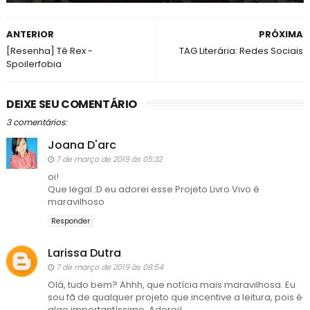
ANTERIOR
PRÓXIMA
[Resenha] Tê Rex -
TAG Literária: Redes Sociais
Spoilerfobia
DEIXE SEU COMENTÁRIO
3 comentários:
Joana D'arc
7 de março de 2019 às 05:32
oi!
Que legal :D eu adorei esse Projeto Livro Vivo é
maravilhoso
Responder
Larissa Dutra
7 de março de 2019 às 08:54
Olá, tudo bem? Ahhh, que notícia mais maravilhosa. Eu
sou fã de qualquer projeto que incentive a leitura, pois é
algo importantíssimo. Adorei!