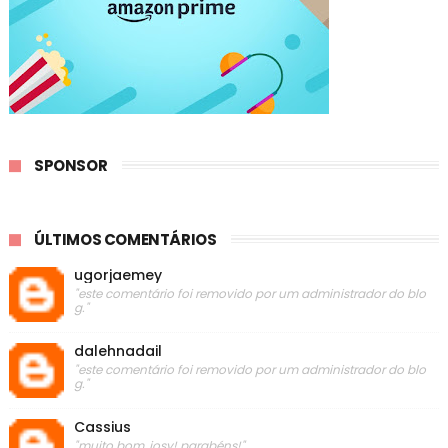
SPONSOR
ÚLTIMOS COMENTÁRIOS
ugorjaemey
"este comentário foi removido por um administrador do blo
g."
dalehnadail
"este comentário foi removido por um administrador do blo
g."
Cassius
"muito bom, josy! parabéns!"