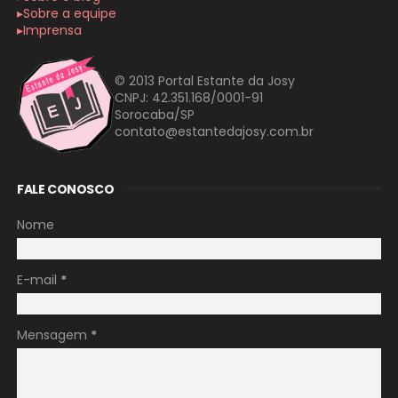
▸Sobre a equipe
▸Imprensa
© 2013 Portal Estante da Josy
CNPJ: 42.351.168/0001-91
Sorocaba/SP
contato@estantedajosy.com.br
FALE CONOSCO
Nome
E-mail
*
Mensagem
*