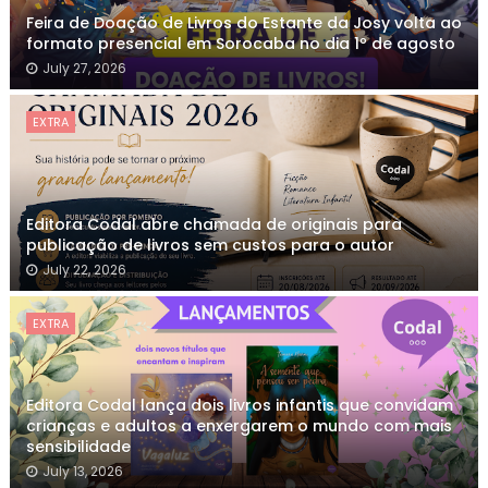
Feira de Doação de Livros do Estante da Josy volta ao
formato presencial em Sorocaba no dia 1º de agosto
July 27, 2026
EXTRA
Editora Codal abre chamada de originais para
publicação de livros sem custos para o autor
July 22, 2026
EXTRA
Editora Codal lança dois livros infantis que convidam
crianças e adultos a enxergarem o mundo com mais
sensibilidade
July 13, 2026