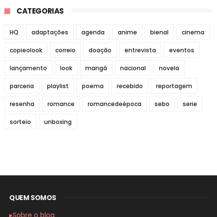
CATEGORIAS
HQ
adaptações
agenda
anime
bienal
cinema
copieolook
correio
doação
entrevista
eventos
lançamento
look
mangá
nacional
novela
parceria
playlist
poema
recebido
reportagem
resenha
romance
romancedeépoca
sebo
serie
sorteio
unboxing
QUEM SOMOS
▸Sobre o blog