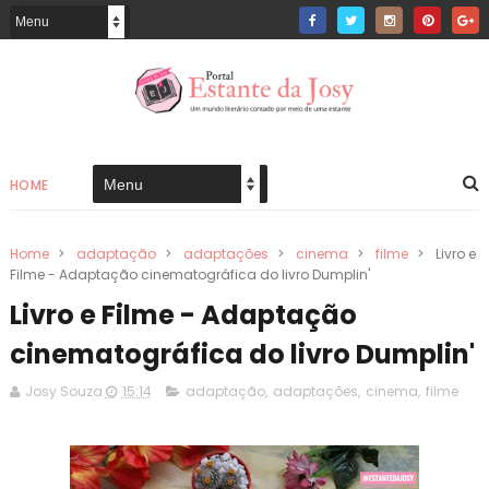
HOME
Home
>
adaptação
>
adaptações
>
cinema
>
filme
>
Livro e
Filme - Adaptação cinematográfica do livro Dumplin'
Livro e Filme - Adaptação
cinematográfica do livro Dumplin'
Josy Souza
15:14
adaptação
,
adaptações
,
cinema
,
filme