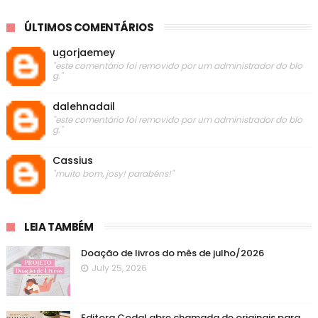
ÚLTIMOS COMENTÁRIOS
ugorjaemey
"este comentário foi removido por um administrador do blo
g."
dalehnadail
"este comentário foi removido por um administrador do blo
g."
Cassius
"muito bom, josy! parabéns!"
LEIA TAMBÉM
Doação de livros do mês de julho/2026
July 25, 2026
Editora Codal abre chamada de originais para