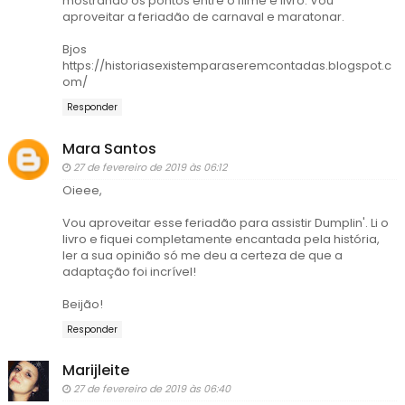
mostrando os pontos entre o filme e livro. Vou
aproveitar a feriadão de carnaval e maratonar.
Bjos
https://historiasexistemparaseremcontadas.blogspot.c
om/
Responder
Mara Santos
27 de fevereiro de 2019 às 06:12
Oieee,
Vou aproveitar esse feriadão para assistir Dumplin'. Li o
livro e fiquei completamente encantada pela história,
ler a sua opinião só me deu a certeza de que a
adaptação foi incrível!
Beijão!
Responder
Marijleite
27 de fevereiro de 2019 às 06:40