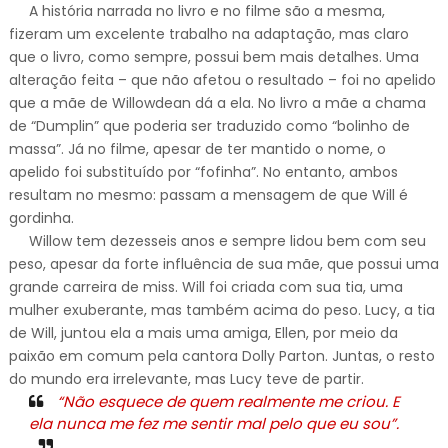
A história narrada no livro e no filme são a mesma,
fizeram um excelente trabalho na adaptação, mas claro
que o livro, como sempre, possui bem mais detalhes. Uma
alteração feita – que não afetou o resultado – foi no apelido
que a mãe de Willowdean dá a ela. No livro a mãe a chama
de “Dumplin” que poderia ser traduzido como “bolinho de
massa”. Já no filme, apesar de ter mantido o nome, o
apelido foi substituído por “fofinha”. No entanto, ambos
resultam no mesmo: passam a mensagem de que Will é
gordinha.
Willow tem dezesseis anos e sempre lidou bem com seu
peso, apesar da forte influência de sua mãe, que possui uma
grande carreira de miss. Will foi criada com sua tia, uma
mulher exuberante, mas também acima do peso. Lucy, a tia
de Will, juntou ela a mais uma amiga, Ellen, por meio da
paixão em comum pela cantora Dolly Parton. Juntas, o resto
do mundo era irrelevante, mas Lucy teve de partir.
“Não esquece de quem realmente me criou. E
ela nunca me fez me sentir mal pelo que eu sou”.