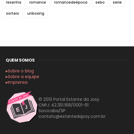
resenha
romance
romancedeépoca
sebo
serie
sorteio
unboxing
QUEM SOMOS
▸Sobre o blog
▸Sobre a equipe
▸Imprensa
© 2013 Portal Estante da Josy
CNPJ: 42.351.168/0001-91
Sorocaba/SP
contato@estantedajosy.com.br