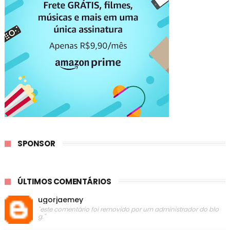
SPONSOR
ÚLTIMOS COMENTÁRIOS
ugorjaemey
"este comentário foi removido por um administrador do blo
g."