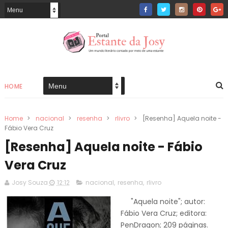
HOME
Home
>
nacional
>
resenha
>
rlivro
>
[Resenha] Aquela noite -
Fábio Vera Cruz
[Resenha] Aquela noite - Fábio
Vera Cruz
Josy Souza
12:12
nacional
,
resenha
,
rlivro
"Aquela noite"; autor:
Fábio Vera Cruz; editora:
PenDragon; 209 páginas.