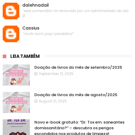
dalehnadail
"este comentário foi removido por um administrador do blo
g."
Cassius
"muito bom, josy! parabéns!"
LEIA TAMBÉM
Doação de livros do mês de setembro/2025
September 21, 2025
Doação de livros do mês de agosto/2025
August 31, 2025
Novo e-book gratuito: “Dr. Tox em: saneantes
domissanitário?” – descubra os perigos
escondidos nos produtos de limpeza!