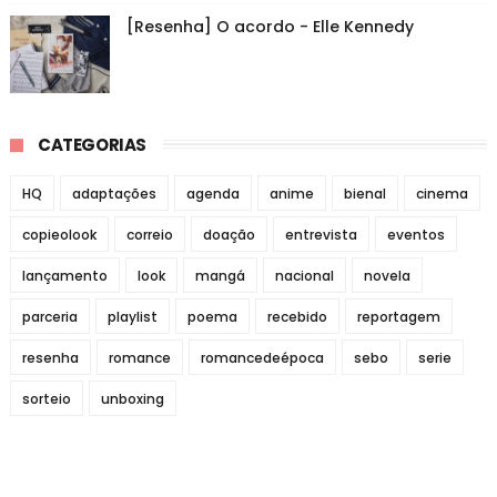
[Resenha] O acordo - Elle Kennedy
CATEGORIAS
HQ
adaptações
agenda
anime
bienal
cinema
copieolook
correio
doação
entrevista
eventos
lançamento
look
mangá
nacional
novela
parceria
playlist
poema
recebido
reportagem
resenha
romance
romancedeépoca
sebo
serie
sorteio
unboxing