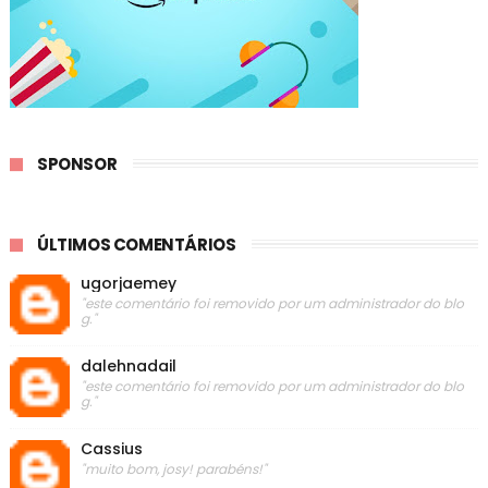
SPONSOR
ÚLTIMOS COMENTÁRIOS
ugorjaemey
"este comentário foi removido por um administrador do blo
g."
dalehnadail
"este comentário foi removido por um administrador do blo
g."
Cassius
"muito bom, josy! parabéns!"