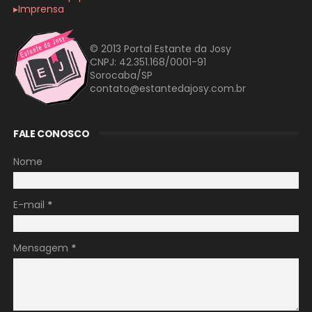
▸Imprensa
© 2013 Portal Estante da Josy
CNPJ: 42.351.168/0001-91
Sorocaba/SP
contato@estantedajosy.com.br
FALE CONOSCO
Nome
E-mail
*
Mensagem
*