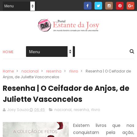
HOME
Home
>
nacional
>
resenha
>
rlivro
>
Resenha | O Ceifador de
Anjos, de Juliette Vasconcelos
Resenha | O Ceifador de Anjos, de
Juliette Vasconcelos
Josy Souza
06:45
nacional
,
resenha
,
rlivro
Existem livros que nos
conquistam pela ação,