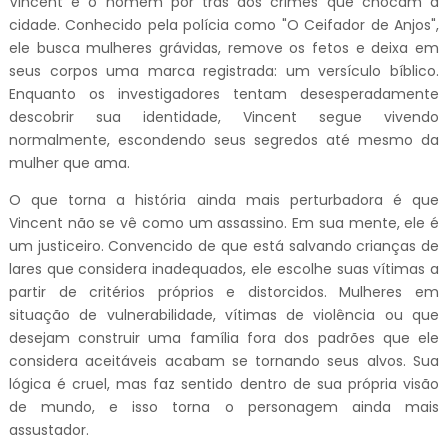
Vincent é o homem por trás dos crimes que chocam a
cidade. Conhecido pela polícia como "O Ceifador de Anjos",
ele busca mulheres grávidas, remove os fetos e deixa em
seus corpos uma marca registrada: um versículo bíblico.
Enquanto os investigadores tentam desesperadamente
descobrir sua identidade, Vincent segue vivendo
normalmente, escondendo seus segredos até mesmo da
mulher que ama.
O que torna a história ainda mais perturbadora é que
Vincent não se vê como um assassino. Em sua mente, ele é
um justiceiro. Convencido de que está salvando crianças de
lares que considera inadequados, ele escolhe suas vítimas a
partir de critérios próprios e distorcidos. Mulheres em
situação de vulnerabilidade, vítimas de violência ou que
desejam construir uma família fora dos padrões que ele
considera aceitáveis acabam se tornando seus alvos. Sua
lógica é cruel, mas faz sentido dentro de sua própria visão
de mundo, e isso torna o personagem ainda mais
assustador.