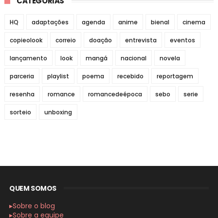
CATEGORIAS
HQ
adaptações
agenda
anime
bienal
cinema
copieolook
correio
doação
entrevista
eventos
lançamento
look
mangá
nacional
novela
parceria
playlist
poema
recebido
reportagem
resenha
romance
romancedeépoca
sebo
serie
sorteio
unboxing
QUEM SOMOS
▸Sobre o blog
▸Sobre a equipe