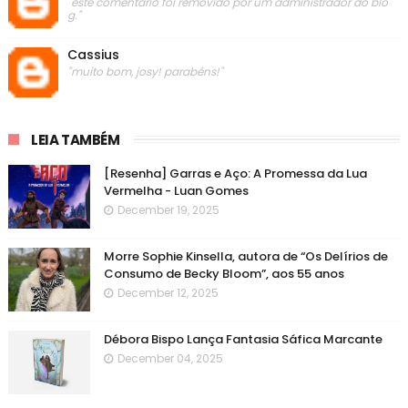
"este comentário foi removido por um administrador do blo
g."
Cassius
"muito bom, josy! parabéns!"
LEIA TAMBÉM
[Resenha] Garras e Aço: A Promessa da Lua
Vermelha - Luan Gomes
December 19, 2025
Morre Sophie Kinsella, autora de “Os Delírios de
Consumo de Becky Bloom”, aos 55 anos
December 12, 2025
Débora Bispo Lança Fantasia Sáfica Marcante
December 04, 2025