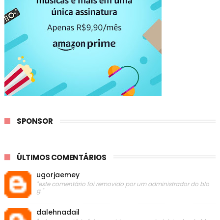
SPONSOR
ÚLTIMOS COMENTÁRIOS
ugorjaemey
"este comentário foi removido por um administrador do blo
g."
dalehnadail