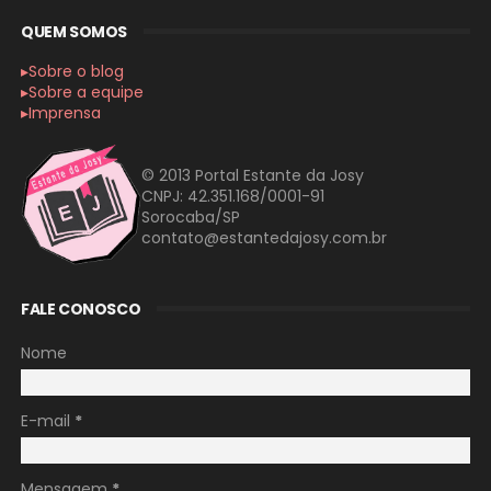
QUEM SOMOS
▸Sobre o blog
▸Sobre a equipe
▸Imprensa
© 2013 Portal Estante da Josy
CNPJ: 42.351.168/0001-91
Sorocaba/SP
contato@estantedajosy.com.br
FALE CONOSCO
Nome
E-mail
*
Mensagem
*