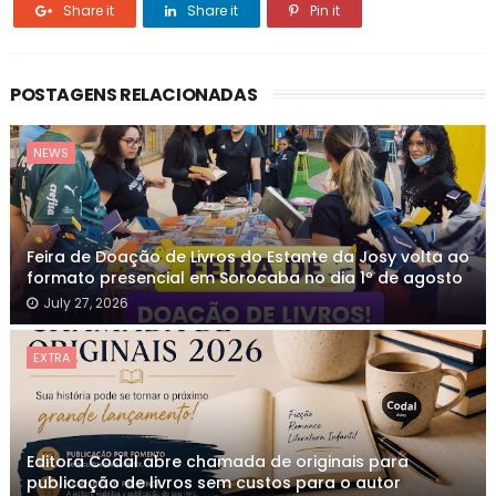
Share it
Share it
Pin it
POSTAGENS RELACIONADAS
NEWS
Feira de Doação de Livros do Estante da Josy volta ao
formato presencial em Sorocaba no dia 1º de agosto
July 27, 2026
EXTRA
Editora Codal abre chamada de originais para
publicação de livros sem custos para o autor