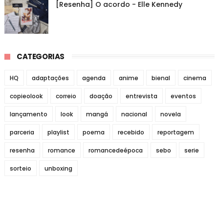
[Resenha] O acordo - Elle Kennedy
CATEGORIAS
HQ
adaptações
agenda
anime
bienal
cinema
copieolook
correio
doação
entrevista
eventos
lançamento
look
mangá
nacional
novela
parceria
playlist
poema
recebido
reportagem
resenha
romance
romancedeépoca
sebo
serie
sorteio
unboxing