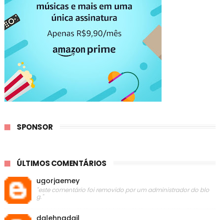
SPONSOR
ÚLTIMOS COMENTÁRIOS
ugorjaemey
"este comentário foi removido por um administrador do blo
g."
dalehnadail