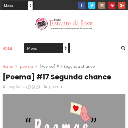
HOME
Home
>
poema
>
[Poema] #17 Segunda chance
[Poema] #17 Segunda chance
Josy Souza
13:24
poema