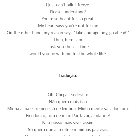
i just can't talk. I freeze.
Please, understand!
You're so beautiful, so great.
My heart says you're not for me
On the other hand, my reason says "Take courage boy, go ahead!"
Then, here i am
I ask you the last time
would you be with me for the whole life?
Tradução:
Oh! Chega, eu desisto
Não quero mais isso
Minha alma estremece só de lembrar. Minha mente vai a loucura.
Fico louco, fora de mim. Por favor, ajuda-me!
Não posso mais viver assim
Só quero que acredite em minhas palavras.