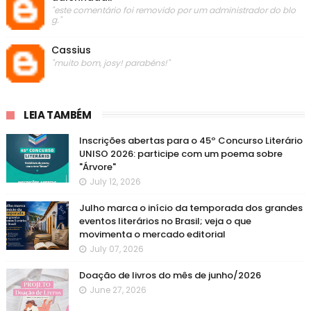
"este comentário foi removido por um administrador do blo
g."
Cassius
"muito bom, josy! parabéns!"
LEIA TAMBÉM
Inscrições abertas para o 45º Concurso Literário
UNISO 2026: participe com um poema sobre
"Árvore"
July 12, 2026
Julho marca o início da temporada dos grandes
eventos literários no Brasil; veja o que
movimenta o mercado editorial
July 07, 2026
Doação de livros do mês de junho/2026
June 27, 2026