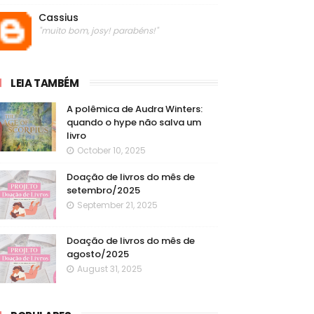
Cassius
"muito bom, josy! parabéns!"
LEIA TAMBÉM
A polêmica de Audra Winters:
quando o hype não salva um
livro
October 10, 2025
Doação de livros do mês de
setembro/2025
September 21, 2025
Doação de livros do mês de
agosto/2025
August 31, 2025