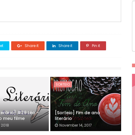
et
Share it
Share it
Pin it
SORTEIO
iterário] #29 Léo -
[Sorteio] Fim de ano
o meu filme
literário
, 2018
November 14, 2017