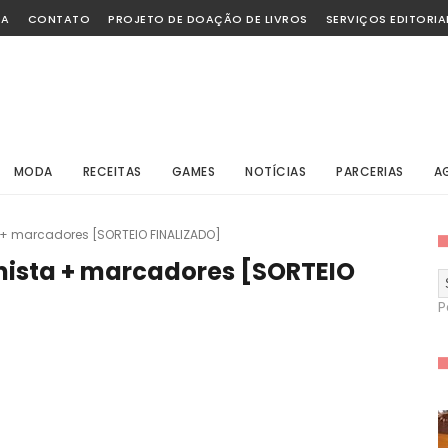
SA
CONTATO
PROJETO DE DOAÇÃO DE LIVROS
SERVIÇOS EDITORIA
MODA
RECEITAS
GAMES
NOTÍCIAS
PARCERIAS
A
a + marcadores [SORTEIO FINALIZADO]
imista + marcadores [SORTEIO
P