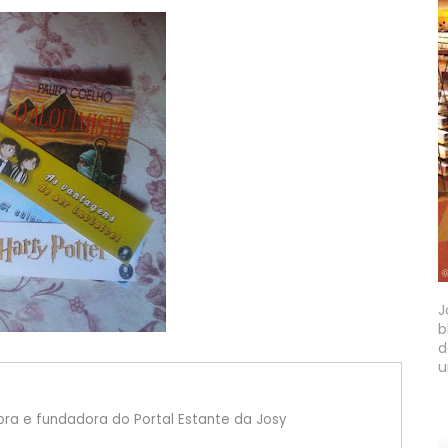
J
b
d
u
itora e fundadora do Portal Estante da Josy