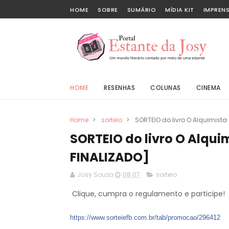
HOME
SOBRE
SUMÁRIO
MÍDIA KIT
IMPREN
HOME
RESENHAS
COLUNAS
CINEMA
Home
>
sorteio
>
SORTEIO do livro O Alquimist
SORTEIO do livro O Alqu
FINALIZADO]
Josy Souza
08:07
sorteio
Clique, cumpra o regulamento e participe!
https://www.sorteiefb.com.br/tab/promocao/296412