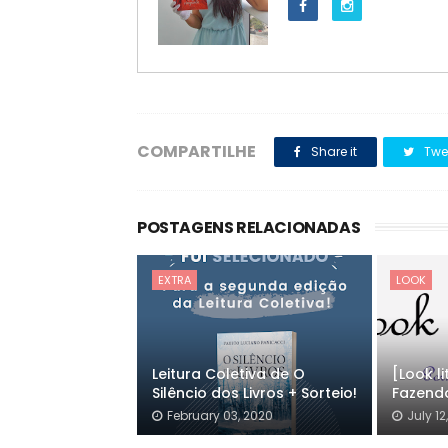
COMPARTILHE
Share it
Twe
POSTAGENS RELACIONADAS
EXTRA
LOOK
Leitura Coletiva de O
[Look l
Silêncio dos Livros + Sorteio!
Fazend
February 03, 2020
July 12