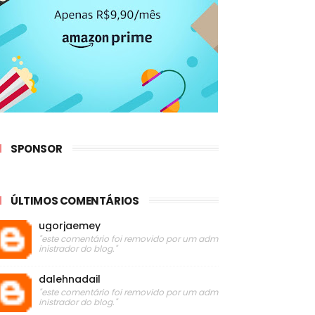
SPONSOR
ÚLTIMOS COMENTÁRIOS
ugorjaemey
"este comentário foi removido por um adm
inistrador do blog."
dalehnadail
"este comentário foi removido por um adm
inistrador do blog."