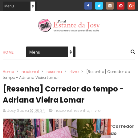
HOME
Home
>
nacional
>
resenha
>
rlivro
>
[Resenha] Corredor do
tempo - Adriana Vieira Lomar
[Resenha] Corredor do tempo -
Adriana Vieira Lomar
Josy Souza
06:34
nacional
,
resenha
,
rlivro
“
Corredor
do