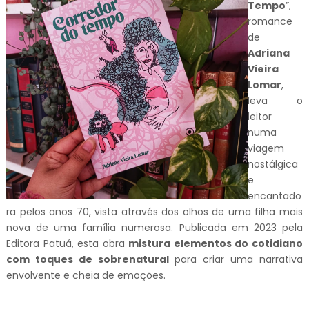
Tempo
”,
romance
de
Adriana
Vieira
Lomar
,
leva o
leitor
numa
viagem
nostálgica
e
encantado
ra pelos anos 70, vista através dos olhos de uma filha mais
nova de uma família numerosa. Publicada em 2023 pela
Editora Patuá, esta obra
mistura elementos do cotidiano
com toques de sobrenatural
para criar uma narrativa
envolvente e cheia de emoções.