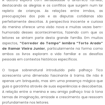
A autora explora com sensibilidade a dinâmica familiar,
destacando as alegrias e os conflitos que surgem num lar
repleto de crianças. As relações entre irmãos, as
preocupações dos pais e as disputas cotidianas são
perfeitamente descritas. A perspectiva inocente e curiosa
da menina oferece uma visão nova e muitas vezes bem-
humorada desses acontecimentos, fazendo com que os
leitores se sintam parte desta grande família. Em muitos
aspectos,
“Corredor do Tempo” lembra “Torto Arado”
de Itamar Vieira Junior
, particularmente na forma como
ambos os livros exploram a vida familiar e os desafios
pessoais em contextos históricos específicos.
O toque sobrenatural introduzido pelo palhaço Tico
acrescenta uma dimensão fascinante à trama. Ele não é
apenas um brinquedo, mas sim uma presença mágica que
guia a garotinha através de suas experiências e descobertas.
A relação entre a menina e seu amigo palhaço traz à tona
temas de imaginação, amizade e crescimento que ressoam
profundamente nos leitores.