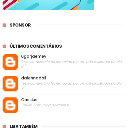
SPONSOR
ÚLTIMOS COMENTÁRIOS
ugorjaemey
"este comentário foi removido por um administrador do blo
g."
dalehnadail
"este comentário foi removido por um administrador do blo
g."
Cassius
"muito bom, josy! parabéns!"
LEIA TAMBÉM