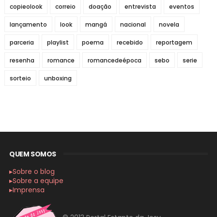
copieolook
correio
doação
entrevista
eventos
lançamento
look
mangá
nacional
novela
parceria
playlist
poema
recebido
reportagem
resenha
romance
romancedeépoca
sebo
serie
sorteio
unboxing
QUEM SOMOS
▸Sobre o blog
▸Sobre a equipe
▸Imprensa