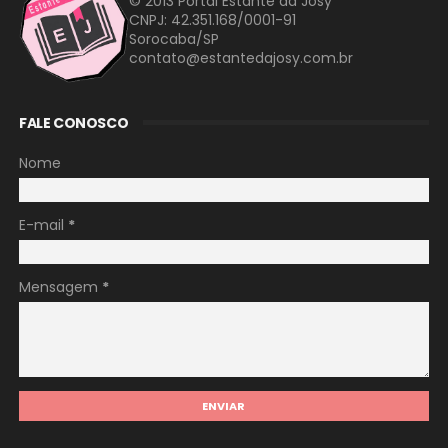
© 2013 Portal Estante da Josy
CNPJ: 42.351.168/0001-91
Sorocaba/SP
contato@estantedajosy.com.br
FALE CONOSCO
Nome
E-mail
*
Mensagem
*